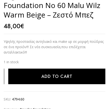
Foundation No 60 Malu Wilz
Warm Beige – Ζεστό Μπεζ
48,00
€
Υψηλής προστασίας αντηλιακό και make up σε μορφή πούδρας
σε ένα προϊόν!!! Σε νέα συσκευασία,που επιδέχεται
ανταλλακτικό!!!
1 in stock
Alternative:
ADD TO CART
SKU:
4794.60