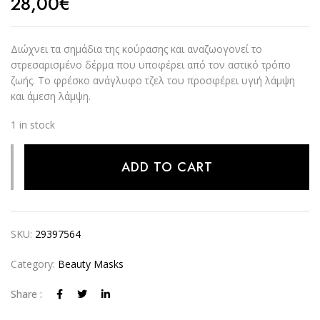
28,00
€
Διώχνει τα σημάδια της κούρασης και αναζωογονεί το
στρεσαρισμένο δέρμα που υποφέρει από τον αστικό τρόπο
ζωής. Το φρέσκο ​​ανάγλυφο τζελ του προσφέρει υγιή λάμψη
και άμεση λάμψη.
1 in stock
Alternative:
ADD TO CART
SKU:
29397564
Category:
Beauty Masks
Share :