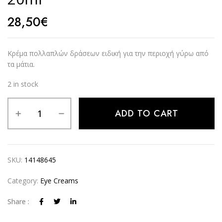
28,50
€
Κρέμα πολλαπλών δράσεων ειδική για την περιοχή γύρω από
τα μάτια.
2 in stock
Alternative:
ADD TO CART
SKU:
14148645
Category:
Eye Creams
Share :