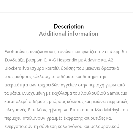
Description
Additional information
Ενυδατώνει, αναζωογονεί, τονώνει και φωτίζει την επιδερμίδα.
Συνδυάζει βιταμίνη C, A-G Hesperidin με Aldavine και Α2
Blockers ένα ισχυρό κοκτέιλ δράσης που μειώνει δραστικά
τους μαύρους κύκλους, τα οιδήματα και διατηρεί την
ακεραιότητα των τριχοειδών αγγείων στην περιοχή γύρω από
τα μάτια. Ενισχυμένη με εκχύλισμα του λουλουδιού Sambucus
καταπολεμά οιδήματα, μαύρους κύκλους και μειώνει δερματικές
φλεγμονές. Επιπλέον, η βιταμίνη E και το πεπτίδιο Matrixyl που
περιέχει, απαλύνουν γραμμές έκφρασης και ρυτίδες και
ενεργοποιούν τη σύνθεση κολλαγόνου και υαλουρονικού