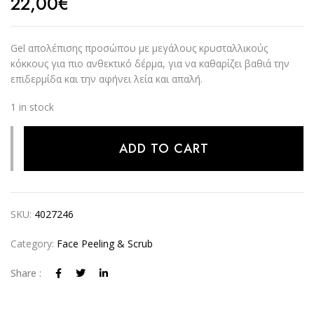
22,00
€
Gel απολέπισης προσώπου με μεγάλους κρυσταλλικούς
κόκκους για πιο ανθεκτικό δέρμα, για να καθαρίζει βαθιά την
επιδερμίδα και την αφήνει λεία και απαλή.
1 in stock
Alternative:
ADD TO CART
SKU:
4027246
Category:
Face Peeling & Scrub
Share :