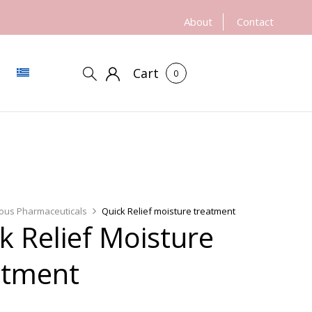
About
Contact
Cart
0
ious Pharmaceuticals
Quick Relief moisture treatment
k Relief Moisture
atment
€