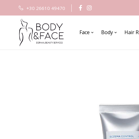
+30 26610 49470
Face
Body
Hair 