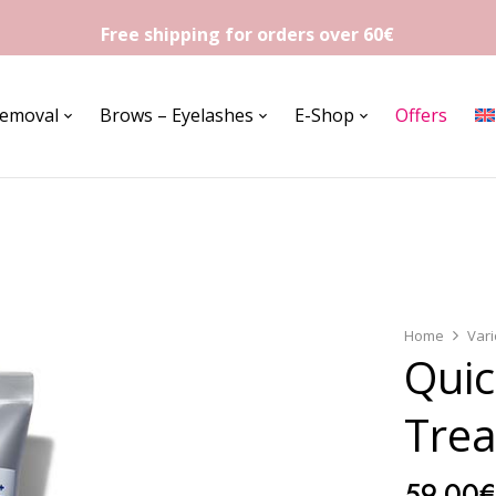
Free shipping for orders over 60€
Removal
Brows – Eyelashes
E-Shop
Offers
Home
Var
Quic
Tre
59,00