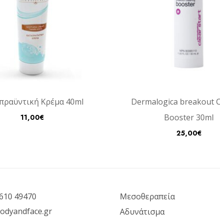
πραϋντική Κρέμα 40ml
Dermalogica breakout C
Booster 30ml
11,00
€
25,00
€
610 49470
Μεσοθεραπεία
odyandface.gr
Αδυνάτισμα