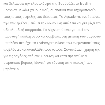
και βελτιώνει την ελαστικότητά της. Συνδυάζει το Isoslim
Complex με λάδι χαμομηλιού, συστατικά που ισχυροποιούν
τους ιστούς στήριξης του δέρματος. Το Aquaderm, ενυδατώνει
την επιδερμίδα, μειώνει τη διαδερμική απώλεια και ρυθμίζει την
υδρολιπιδική ισορροπία. Το Algisium C ενεργοποιεί την
παραγωγή κολλαγόνου και συμβάλει στη μείωση των ραγάδων.
Επιπλέον περιέχει το Hydroxyprolisilane που ενεργοποιεί τους
ινοβλάστες και αναπλάθει τους ιστούς. Συνιστάται η χρήση της
για τις ραγάδες από εγκυμοσύνη και κατά την απώλεια
σωματικού βάρους. Ιδανική για τόνωση στην περιοχή των
μπράτσων.