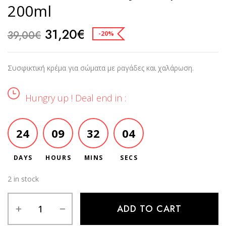
200ml
31,20
€
39,00
€
-20%
Συσφικτική κρέμα για σώματα με ραγάδες και χαλάρωση.
Hungry up ! Deal end in :
24
09
32
04
DAYS
HOURS
MINS
SECS
2 in stock
Alternative:
ADD TO CART