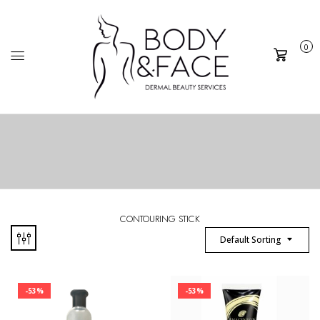
0
Καλάθι
CONTOURING STICK
Default Sorting
-53%
-53%