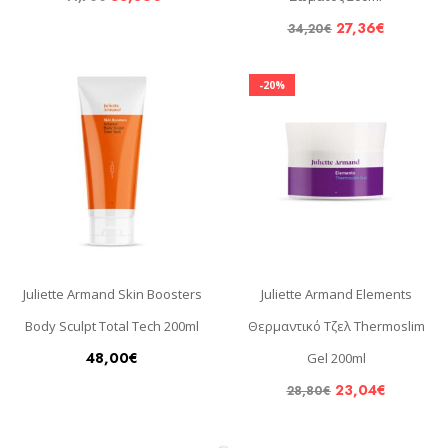
27,36
€
34,20
€
-20%
Juliette Armand Skin Boosters
Juliette Armand Elements
Body Sculpt Total Tech 200ml
Θερμαντικό Τζελ Thermoslim
48,00
€
Gel 200ml
23,04
€
28,80
€