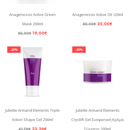
Anagenessis Active Green
Anagenessis Active Oil 120ml
25,00
€
Mask 200ml
50,00
€
19,00
€
50,00
€
-20%
-20%
Juliette Armand Elements Triple
Juliette Armand Elements
Action Shape Gel 200ml
Cryolift Gel Συσφικτική Κρέμα
33,36
€
Σώματος 200ml
41,70
€