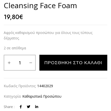
Cleansing Face Foam
19,80
€
Αφρός καθαρισμού προσώπου για όλους τους τύπους
δέρματος.
2 σε απόθεμα
Alternative:
ΠΡΟΣΘΉΚΗ ΣΤΟ ΚΑΛΆΘΙ
Κωδικός Προϊόντος:
14402029
Κατηγορία:
Καθαριστικά Προσώπου
Share :