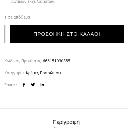
φυτικών εκχυλισμάτων.
1 σε απόθεμα
Alternative:
ΠΡΟΣΘΉΚΗ ΣΤΟ ΚΑΛΆΘΙ
Κωδικός Προϊόντος:
666151030855
Κατηγορία:
Κρέμες Προσώπου
Share :
Περιγραφή