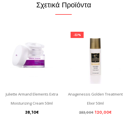
Σχετικά Προϊόντα
-53%
Juliette Armand Elements Extra
Anagenessis Golden Treatment
Moisturizing Cream 50ml
Elixir 50ml
38,10
€
120,00
€
253,00
€