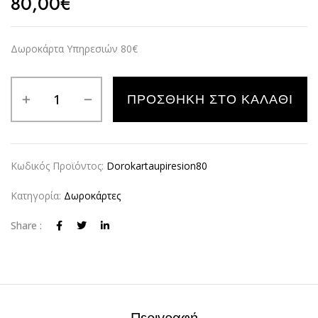
80,00
€
Δωροκάρτα Υπηρεσιών 80€
Alternative:
ΠΡΟΣΘΉΚΗ ΣΤΟ ΚΑΛΆΘΙ
Κωδικός Προϊόντος:
Dorokartaupiresion80
Κατηγορία:
Δωροκάρτες
Share :