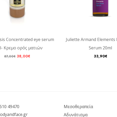
is Concentrated eye serum
Juliette Armand Elements 
l- Κρεμο ορός ματιών
Serum 20ml
38,00
€
33,90
€
87,00
€
610 49470
Μεσοθεραπεία
odyandface.gr
Αδυνάτισμα