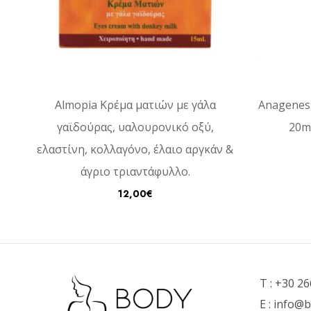
ne
Almopia Κρέμα ματιών με γάλα
Anageness
γαϊδούρας, υαλουρονικό οξύ,
20m
ελαστίνη, κολλαγόνο, έλαιο αργκάν &
άγριο τριαντάφυλλο.
12,00
€
T :
+30 26
E :
info@b