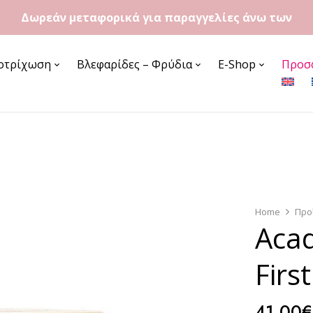
Δωρεάν μεταφορικά για παραγγελίες άνω των
60€
οτρίχωση
Βλεφαρίδες – Φρύδια
E-Shop
Προσ
Home
Προ
Acad
Firs
41,00
€