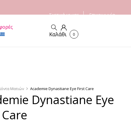
Σχετικά με μας
Επικοινωνία
φορές
Καλάθι
0
ϊόντα Ματιών
Academie Dynastiane Eye First Care
emie Dynastiane Eye
t Care