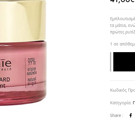
Εμπλουτισμέ
τα μάτια, εν
πρώτες ρυτί
1 σε απόθεμ
Alternative:
Κωδικός Προ
Κατηγορία:
Π
Share :