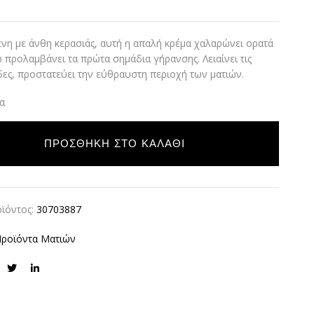
νη με άνθη κερασιάς, αυτή η απαλή κρέμα χαλαρώνει ορατά
ώ προλαμβάνει τα πρώτα σημάδια γήρανσης. Λειαίνει τις
δες, προστατεύει την εύθραυστη περιοχή των ματιών.
α
ΠΡΟΣΘΉΚΗ ΣΤΟ ΚΑΛΆΘΙ
ϊόντος:
30703887
ροϊόντα Ματιών