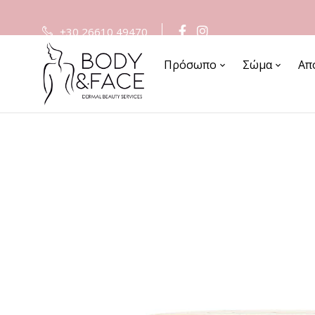
+30 26610 49470
Πρόσωπο
Σώμα
Απ