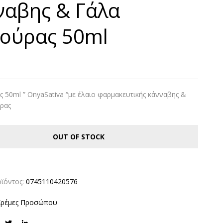
ναβης & Γάλα
δούρας 50ml
€
ς 50ml ” OnyaSativa “με έλαιο φαρμακευτικής κάνναβης &
ρας
OUT OF STOCK
ϊόντος:
0745110420576
Κρέμες Προσώπου