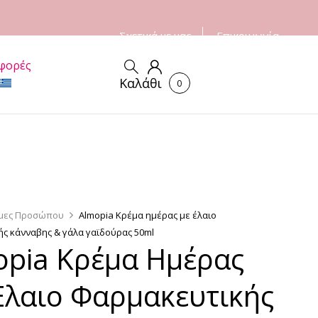
Σχετικά με μας
Επικοινωνία
φορές
Καλάθι
0
μες Προσώπου
Almopia Κρέμα ημέρας με έλαιο
ς κάνναβης & γάλα γαϊδούρας 50ml
opia Κρέμα Ημέρας
Έλαιο Φαρμακευτικής