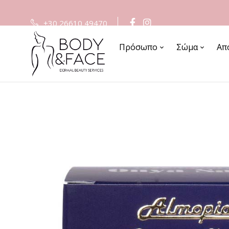
+30 26610 49470
Πρόσωπο
Σώμα
Απ