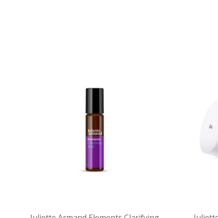
eam
Juliette Armand Elements Clarifying
Juliet