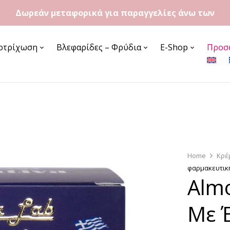
Δωρεάν μεταφορικά για παραγγελίες άνω των
60€
οτρίχωση
Βλεφαρίδες – Φρύδια
E-Shop
Προσ
Home
Κρέ
φαρμακευτική
Alm
Με 