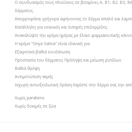
Ο συνδυασμός τους πλούσιος σε βιταμίνες A, B1, B2. B3, B6
δέρματος.
Απορροφάται γρήγορα αφήνοντας το δέρμα απαλό και λαμπ
Κατάλληλη για νεανικές και λιπαρές επιδερμίδες.
Ανακαλύψτε την κρέμα ημέρας με έλαιο φαρμακευτικής κάν
Η κρέμα “Onya Sativa” είναι ιδανική για:
Εξαιρετικά βαθιά ενυδάτωση
Προστασία του δέρματος Πρόληψη και μείωση ρυτίδων
Βαθιά θρέψη
Αντιμετώπιση ακμής
Ισχυρή αντιοξειδωτική δράση.Χαρίστε στο δέρμα σας την από
Χωρίς parabens
Χωρίς δοκιμές σε ζώα