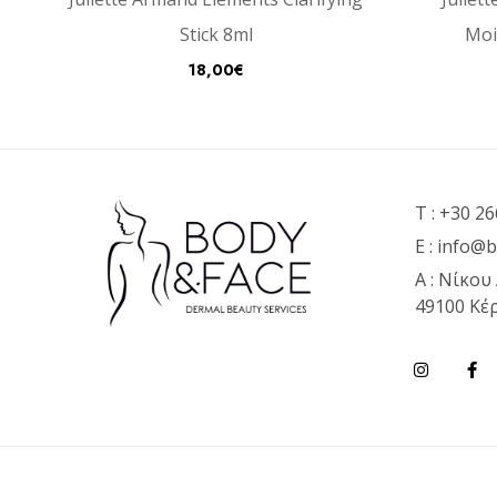
Stick 8ml
Moi
18,00
€
T :
+30 26
E :
info@b
Α : Νίκου
49100 Κέ