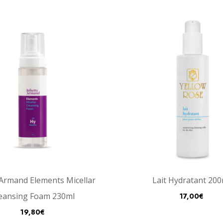
e Armand Elements Micellar
Lait Hydratant 200
eansing Foam 230ml
17,00
€
19,80
€