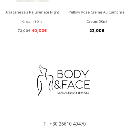
Anagenessis Rejuvenate Night
Yellow Rose Creme Au Camphre
Cream 30ml
Cream 50ml
40,00
€
22,00
€
73,00
€
T :
+30 26610 49470