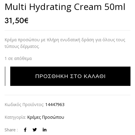
Multi Hydrating Cream 50ml
31,50
€
Κρέμα προσώπου με πλήρη ενυδατική δράση για όλους τους
τύπους δέρματος.
1 σε απόθεμα
Alternative:
ΠΡΟΣΘΉΚΗ ΣΤΟ ΚΑΛΆΘΙ
Κωδικός Προϊόντος:
14447963
Κατηγορία:
Κρέμες Προσώπου
Share :