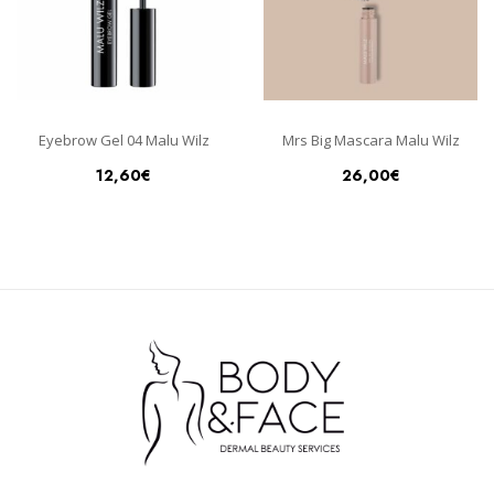
Eyebrow Gel 04 Malu Wilz
Mrs Big Mascara Malu Wilz
12,60
€
26,00
€